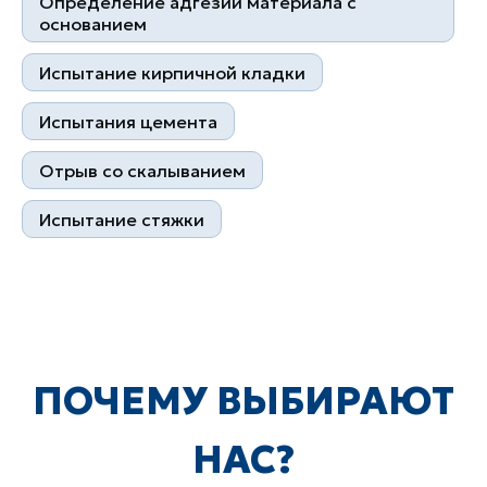
Определение адгезии материала с
основанием
Испытание кирпичной кладки
Испытания цемента
Контакты
Отрыв со скалыванием
+7 (495) 178 04 89
zakaz@skb-lab.ru
Испытание стяжки
Написать в MAX
@skb_eng
111141, г. Москва, ул.
Плеханова д.7
Быстрые ссылки
Главная
О компании