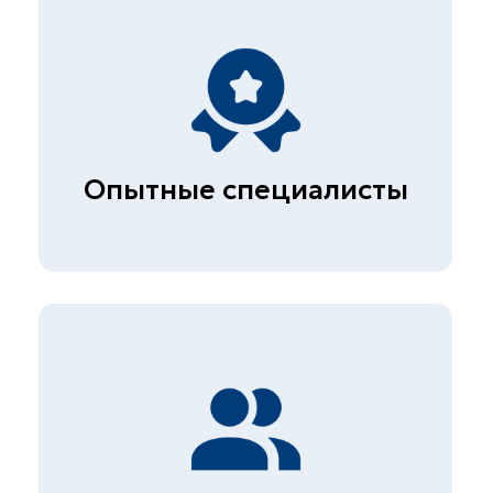
ПРАЙС
Определение глубины
трещин ультразвуковым
методом по СП 13-102-2003
от 1.050₽