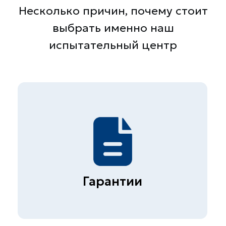
Прайс
Контакты
Вакансии
Презентация
Услуги
Строительная лаборатория
Неразрушающий контроль
бетона
Экспертиза металлов и
сварных соединений
Обследование гражданских и
промышленных зданий
(сооружений)
Диагностика автомобильных
дорог