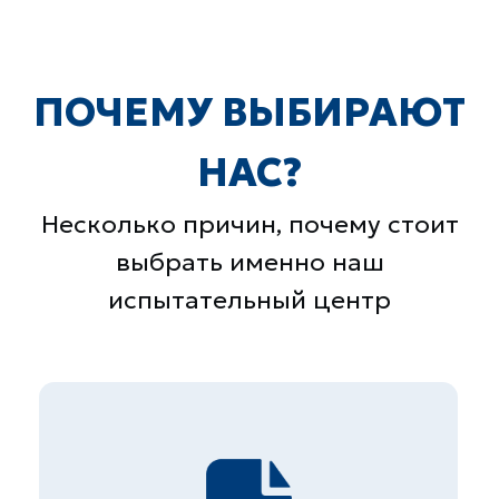
Быстрые ссылки
Главная
О компании
Прайс
Контакты
Вакансии
Презентация
Услуги
Строительная лаборатория
Неразрушающий контроль
бетона
Экспертиза металлов и
сварных соединений