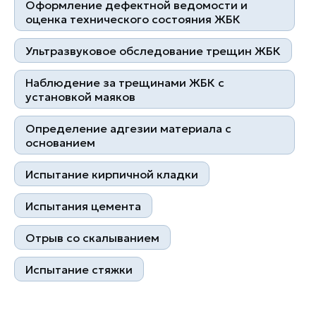
Оформление дефектной ведомости и
оценка технического состояния ЖБК
Более 1000 клиентов
Ультразвуковое обследование трещин ЖБК
10 лет успешной работы
Наблюдение за трещинами ЖБК с
установкой маяков
Определение адгезии материала с
основанием
Испытание кирпичной кладки
Контакты
Испытания цемента
+7 (495) 178 04 89
zakaz@skb-lab.ru
Отрыв со скалыванием
Написать в MAX
Испытание стяжки
@skb_eng
111141, г. Москва, ул.
Плеханова д.7