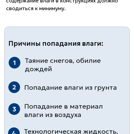
содержание влаги в конструкциях должно
Таяние снегов, обилие
сводиться к минимуму.
дождей
Попадание влаги из грунта
Попадание в материал
влаги из воздуха
Технологическая жидкость,
используемая в создание
материалов
Вода попадает как при
строительстве, так и при
эксплуатации. Большое влияние на
влажность конструкции имеют
внешние факторы: протекание
крыши, открытые окна и т.д.
Для точного определения