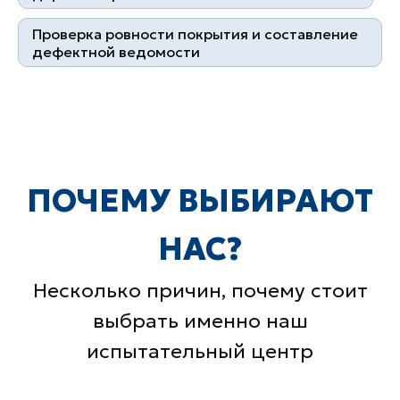
Проверка ровности покрытия и составление
дефектной ведомости
Более 1000 клиентов
10 лет успешной работы
Контакты
+7 (495) 178 04 89
zakaz@skb-lab.ru
Написать в MAX
@skb_eng
111141, г. Москва, ул.