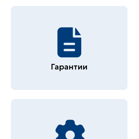
Плеханова д.7
Быстрые ссылки
Главная
О компании
Прайс
Контакты
Вакансии
Презентация
Услуги
Строительная лаборатория
Неразрушающий контроль
бетона
Экспертиза металлов и
сварных соединений