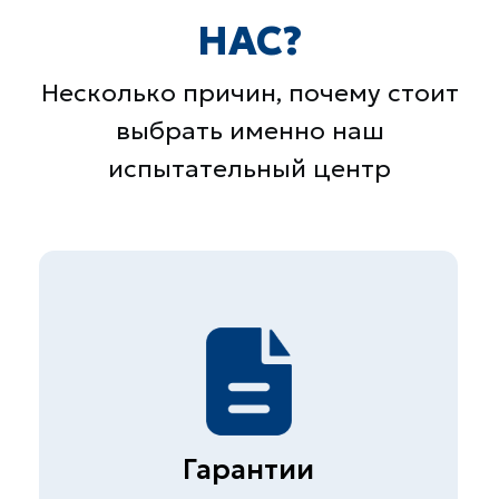
+7 (495) 178 04 89
zakaz@skb-lab.ru
Написать в MAX
@skb_eng
111141, г. Москва, ул.
Плеханова д.7
Быстрые ссылки
Главная
О компании
Прайс
Контакты
Вакансии
Презентация