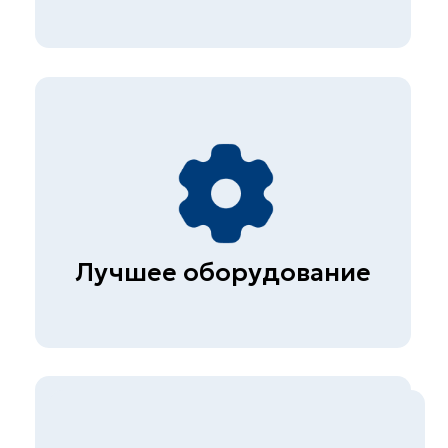
Услуги
Строительная лаборатория
Неразрушающий контроль
бетона
Экспертиза металлов и
сварных соединений
Обследование гражданских и
промышленных зданий
(сооружений)
Диагностика автомобильных
дорог
© СКБ-инжиниринг, 2026
Политика конфиденциальности