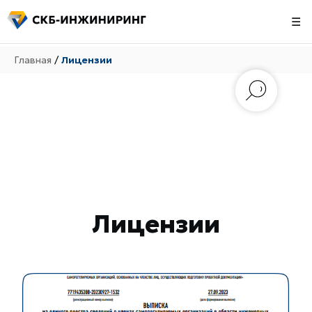
☰
Главная
/
Лицензии
Лицензии