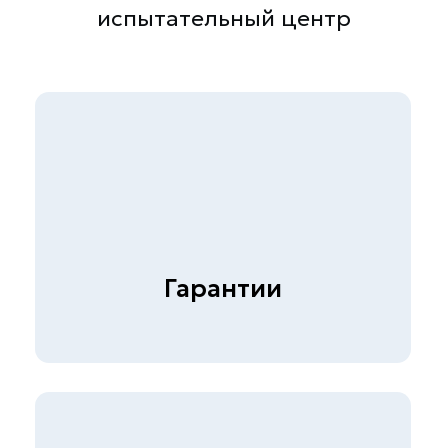
Вакансии
Презентация
Услуги
Строительная лаборатория
Неразрушающий контроль
бетона
Экспертиза металлов и
сварных соединений
Обследование гражданских и
промышленных зданий
(сооружений)
Диагностика автомобильных
дорог
© СКБ-инжиниринг, 2026