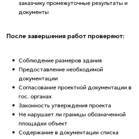
заказчику промежуточные результаты и
документы
После завершения работ проверяют:
Соблюдение размеров здания
Предоставление необходимой
документации
ПОЧЕМУ ВЫБИРАЮТ
Согласование проектной документации в
гос. органах
НАС?
Законность утверждения проекта
Несколько причин, почему стоит
Не нарушает ли границы обозначенной
выбрать именно наш
площадки объект
испытательный центр
Содержание в документации списка