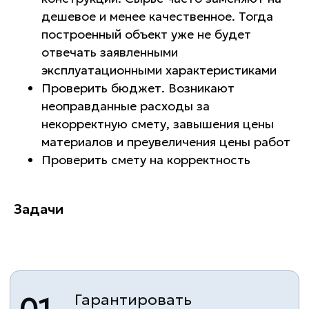
дешевое и менее качественное. Тогда
построенный объект уже не будет
Гарантировать
01
отвечать заявленными
своевременную
реализацию объекта.
эксплуатационными характеристиками
Проверить бюджет. Возникают
неоправданные расходы за
02
Подтвердить
некорректную смету, завышения цены
безопасность
материалов и преувеличения цены работ
строительных работ и
Проверить смету на корректность
последующую
эксплуатацию проекта
Задачи
Соблюсти законность
03
строения. Удостоверить
заказчика в отсутствии
проблем с
контролирующими
организациями