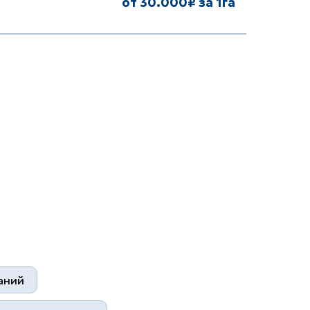
от 30.000₽ за 1га
аний