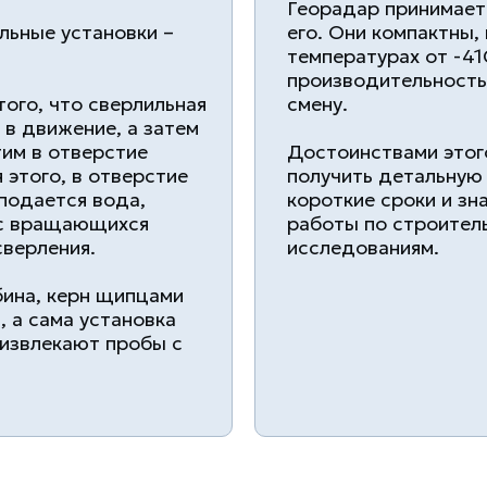
Георадар принимает
льные установки –
его. Они компактны, 
температурах от -4
производительность 
ого, что сверлильная
смену.
 в движение, а затем
тим в отверстие
Достоинствами этог
 этого, в отверстие
получить детальную
подается вода,
короткие сроки и зн
ос вращающихся
работы по строител
сверления.
исследованиям.
бина, керн щипцами
 а сама установка
 извлекают пробы с