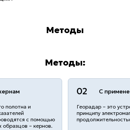
Методы
Методы:
02
 кернам
С примене
о полотна и
Георадар – это устр
казателей
принципу электрома
роводятся с помощью
продолжительностью
 образцов – кернов.