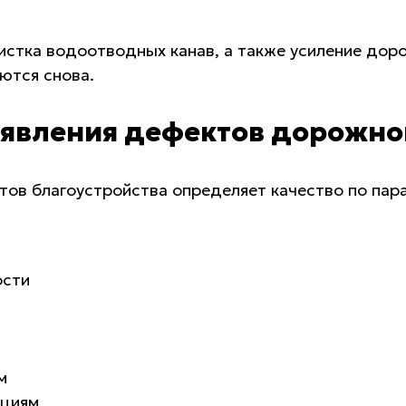
истка водоотводных канав, а также усиление дор
ются снова.
явления дефектов дорожно
тов благоустройства определяет качество по пар
ости
м
ациям