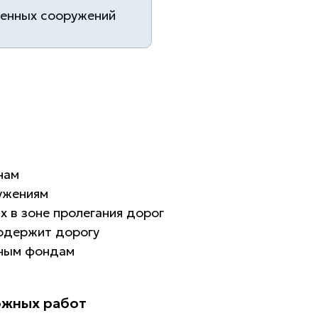
венных сооружений
нам
ужениям
 в зоне пролегания дорог
содержит дорогу
нным фондам
ожных работ