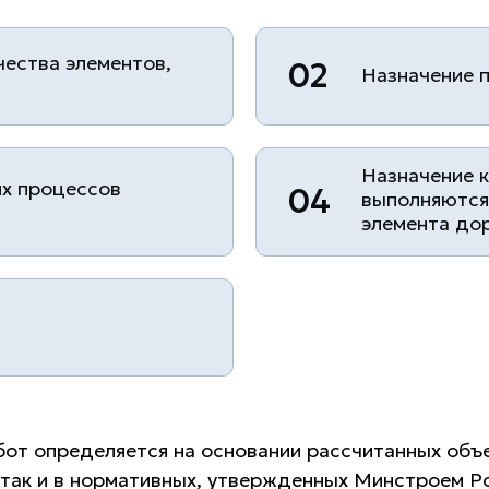
чества элементов,
02
Назначение 
Назначение 
их процессов
04
выполняются 
элемента до
от определяется на основании рассчитанных объ
 так и в нормативных, утвержденных Минстроем Рос