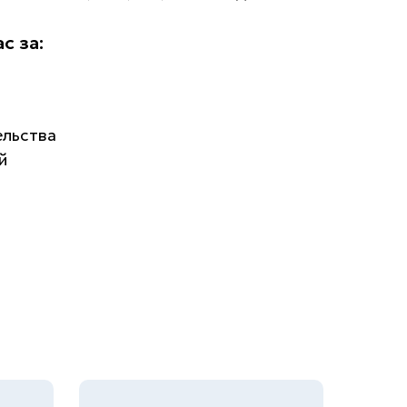
с за:
ельства
й