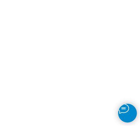
Квалифицированные
Контроль на каждом этапе
специалисты
Более 1000 клиентов
10 лет успешной работы