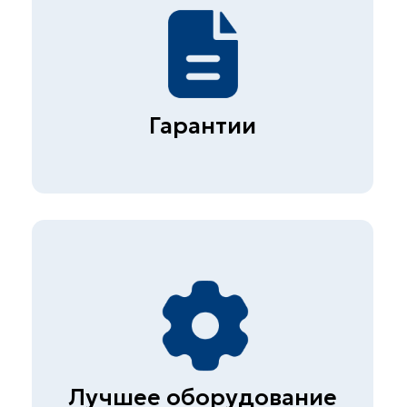
Быстрые ссылки
Главная
О компании
Прайс
Контакты
Вакансии
Презентация
Услуги
Строительная лаборатория
Неразрушающий контроль
бетона
Экспертиза металлов и
сварных соединений
Обследование гражданских и
промышленных зданий