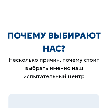
Более 1000 клиентов
10 лет успешной работы
Контакты
+7 (495) 178 04 89
zakaz@skb-lab.ru
Написать в MAX
@skb_eng
111141, г. Москва, ул.
Плеханова д.7