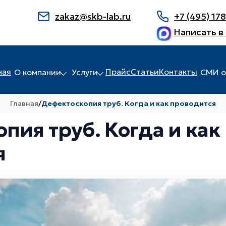
zakaz@skb-lab.ru
+7 (495) 17
Написать в
ная
Прайс
Статьи
Контакты
О компании
Услуги
СМИ о
Главная
/
Дефектоскопия труб. Когда и как проводится
пия труб. Когда и как
я