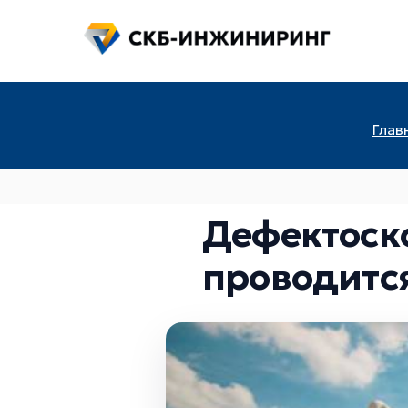
Глав
Дефектоско
проводитс