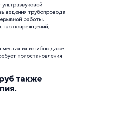
т ультразвуковой
 выведения трубопровода
рерывной работы.
ество повреждений,
 местах их изгибов даже
требует приостановления
руб также
пия.