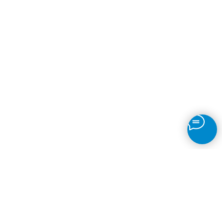
Контакты
+7 (495) 178 04 89
zakaz@skb-lab.ru
Написать в MAX
@skb_eng
111141, г. Москва, ул.
Плеханова д.7
Быстрые ссылки
Главная