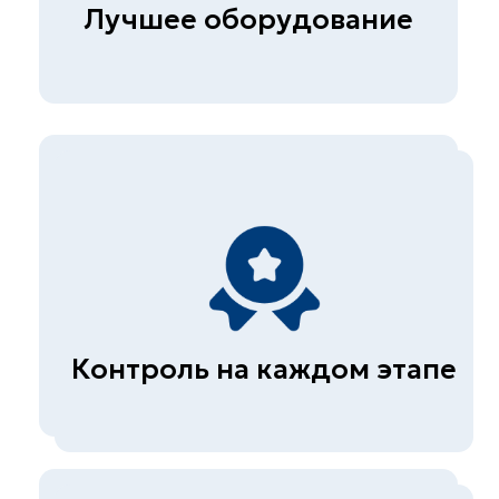
111141, г. Москва, ул.
Плеханова д.7
Быстрые ссылки
Главная
О компании
Прайс
Контакты
Вакансии
Презентация
Услуги
Строительная лаборатория
Неразрушающий контроль
бетона
Экспертиза металлов и