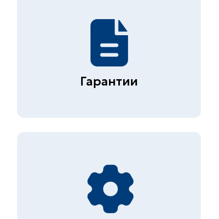
Более 1000 клиентов
10 лет успешной работы
Контакты
+7 (495) 178 04 89
zakaz@skb-lab.ru
Написать в MAX
@skb_eng