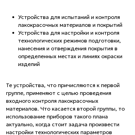
Устройства для испытаний и контроля
ПОЧЕМУ ВЫБИРАЮТ
лакокрасочных материалов и покрытий
НАС?
Устройства для настройки и контроля
Несколько причин, почему стоит
технологических режимов подготовки,
выбрать именно наш
нанесения и отверждения покрытия в
испытательный центр
определенных местах и линиях окраски
изделий
Те устройства, что причисляются к первой
группе, применяют с целью проведения
входного контроля лакокрасочных
материалов. Что касается второй группы, то
Гарантии
использование приборов такого плана
актуально, когда стоит задача произвести
настройки технологических параметров