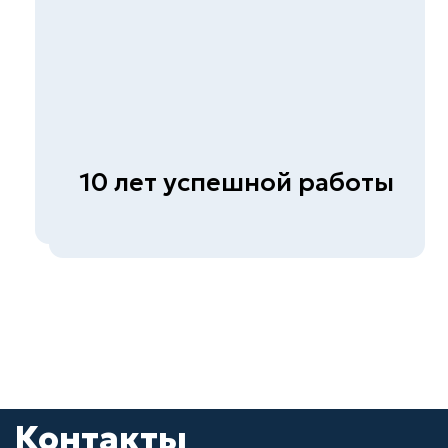
сварных соединений
Обследование гражданских и
промышленных зданий
(сооружений)
Диагностика автомобильных
дорог
© СКБ-инжиниринг, 2026
Политика конфиденциальности