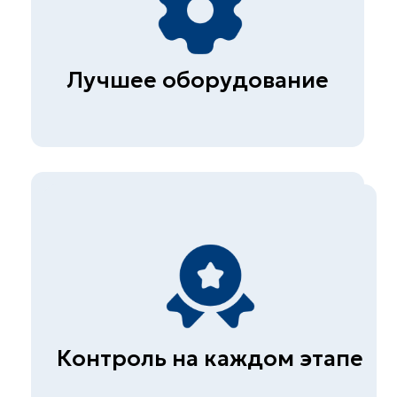
Написать в MAX
@skb_eng
111141, г. Москва, ул.
Плеханова д.7
Быстрые ссылки
Главная
О компании
Прайс
Контакты
Вакансии
Презентация
Услуги
Строительная лаборатория