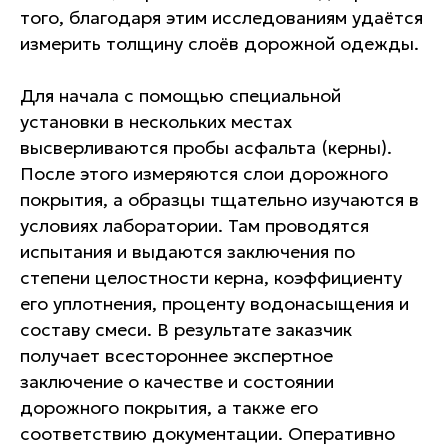
того, благодаря этим исследованиям удаётся
измерить толщину слоёв дорожной одежды.
Для начала с помощью специальной
ПОЧЕМУ ВЫБИРАЮТ
установки в нескольких местах
высверливаются пробы асфальта (керны).
НАС?
После этого измеряются слои дорожного
Несколько причин, почему стоит
покрытия, а образцы тщательно изучаются в
выбрать именно наш
условиях лаборатории. Там проводятся
испытательный центр
испытания и выдаются заключения по
степени целостности керна, коэффициенту
его уплотнения, проценту водонасыщения и
составу смеси. В результате заказчик
получает всестороннее экспертное
заключение о качестве и состоянии
дорожного покрытия, а также его
Гарантии
соответствию документации. Оперативно