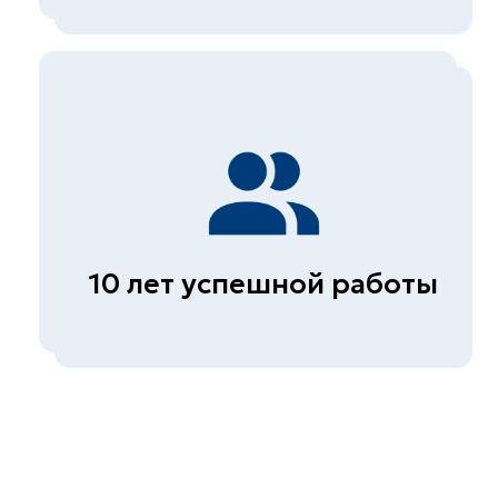
Неразрушающий контроль
бетона
Экспертиза металлов и
сварных соединений
Обследование гражданских и
промышленных зданий
(сооружений)
Диагностика автомобильных
дорог
© СКБ-инжиниринг, 2026
Политика конфиденциальности