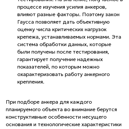
процессе изучения усилия анкеров,
влияют разные факторы. Поэтому закон
ПОЧЕМУ ВЫБИРАЮТ
Гаусса позволяет дать объективную
оценку числа критических нагрузок
НАС?
крепежа, устанавливаемых нормами. Эта
Несколько причин, почему стоит
система обработки данных, которые
выбрать именно наш
были получены после тестирования,
испытательный центр
гарантирует получение надежных
показателей, по которым можно
охарактеризовать работу анкерного
крепления.
При подборе анкера для каждого
планируемого объекта во внимание берутся
Гарантии
конструктивные особенности несущего
основания и технологические характеристики