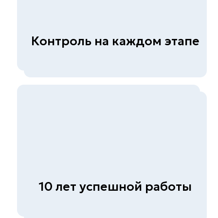
бетона
Экспертиза металлов и
сварных соединений
Обследование гражданских и
промышленных зданий
(сооружений)
Диагностика автомобильных
дорог
© СКБ-инжиниринг, 2026
Политика конфиденциальности