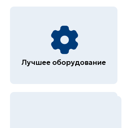
@skb_eng
111141, г. Москва, ул.
Плеханова д.7
Быстрые ссылки
Главная
О компании
Прайс
Контакты
Вакансии
Презентация
Услуги
Строительная лаборатория
Неразрушающий контроль