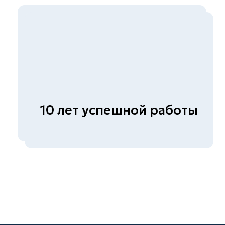
бетона
Экспертиза металлов и
сварных соединений
Обследование гражданских и
промышленных зданий
(сооружений)
Диагностика автомобильных
дорог
© СКБ-инжиниринг, 2026
Политика конфиденциальности