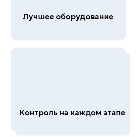
@skb_eng
111141, г. Москва, ул.
Плеханова д.7
Быстрые ссылки
Главная
О компании
Прайс
Контакты
Вакансии
Презентация
Услуги
Строительная лаборатория
Неразрушающий контроль