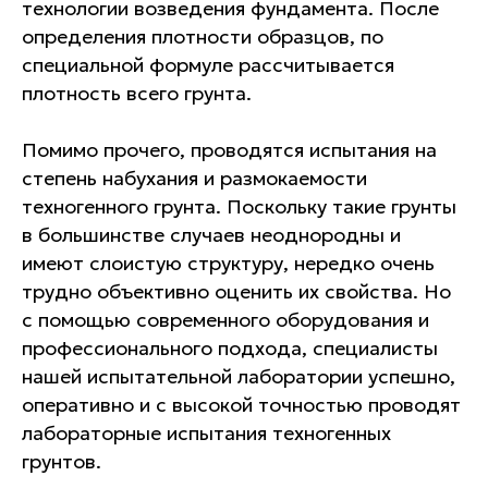
технологии возведения фундамента. После
определения плотности образцов, по
специальной формуле рассчитывается
ПОЧЕМУ ВЫБИРАЮТ
плотность всего грунта.
НАС?
Помимо прочего, проводятся испытания на
Несколько причин, почему стоит
степень набухания и размокаемости
выбрать именно наш
техногенного грунта. Поскольку такие грунты
испытательный центр
в большинстве случаев неоднородны и
имеют слоистую структуру, нередко очень
трудно объективно оценить их свойства. Но
с помощью современного оборудования и
профессионального подхода, специалисты
нашей испытательной лаборатории успешно,
оперативно и с высокой точностью проводят
лабораторные испытания техногенных
Гарантии
грунтов.