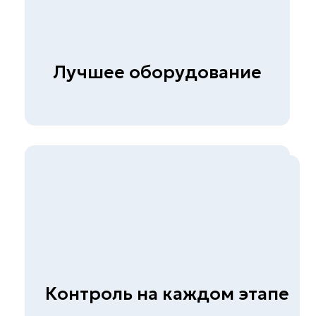
Быстрые ссылки
Главная
О компании
Прайс
Контакты
Вакансии
Презентация
Услуги
Строительная лаборатория
Неразрушающий контроль
бетона
Экспертиза металлов и
сварных соединений
Обследование гражданских и