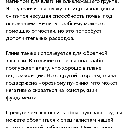
магнитом для влаги из близлежащего грунта.
НАС?
Это увеличит нагрузку на гидроизоляцию и
снизится несущая способность почвы под
Несколько причин, почему стоит
основанием. Решить проблему можно с
выбрать именно наш
помощью отмостки, но это потребует
испытательный центр
дополнительных расходов.
Глина также используется для обратной
засыпки. В отличие от песка она слабо
пропускает влагу, что хорошо в плане
гидроизоляции. Но с другой стороны, глина
подвержена морозному пучению, что может
Гарантии
негативно сказаться на конструкции
фундамента.
Прежде чем выполнить обратную засыпку, вы
можете обратиться к специалистам нашей
испытательной лаборатории. Они проведут